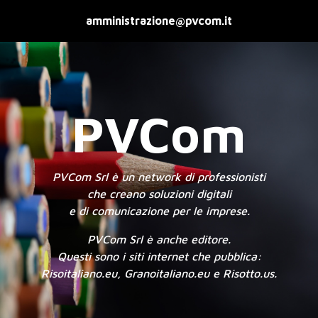
amministrazione@pvcom.it
PVCom
PVCom Srl è un network di professionisti
che creano soluzioni digitali
e di comunicazione per le imprese.
PVCom Srl è anche editore.
Questi sono i siti internet che pubblica:
Risoitaliano.eu
,
Granoitaliano.eu
e
Risotto.us
.